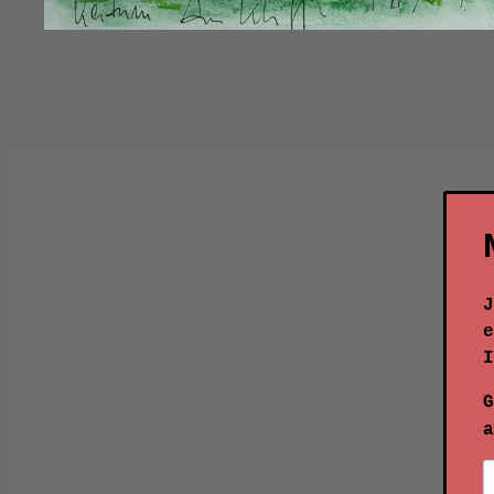
J
e
I
G
a