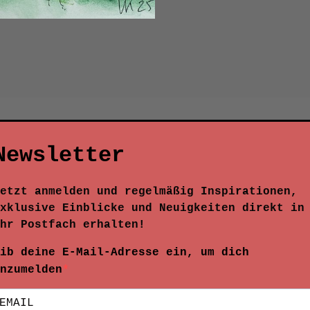
Newsletter
etzt anmelden und regelmäßig Inspirationen,
xklusive Einblicke und Neuigkeiten direkt in
hr Postfach erhalten!
ib deine E-Mail-Adresse ein, um dich
nzumelden