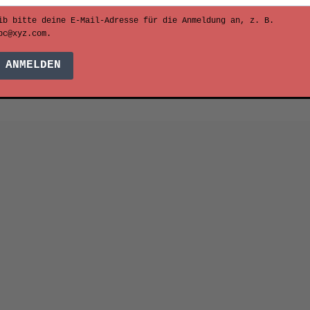
ib bitte deine E-Mail-Adresse für die Anmeldung an, z. B.
bc@xyz.com.
ANMELDEN