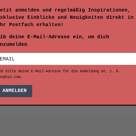
etzt anmelden und regelmäßig Inspirationen,
xklusive Einblicke und Neuigkeiten direkt in
hr Postfach erhalten!
ib deine E-Mail-Adresse ein, um dich
nzumelden
ib bitte deine E-Mail-Adresse für die Anmeldung an, z. B.
bc@xyz.com.
ANMELDEN